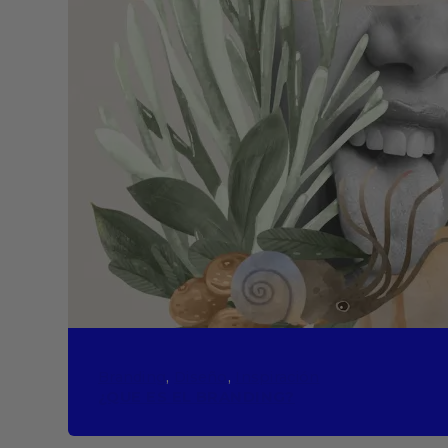
Branding
, 
Diseño
, 
Inspiración
¿QUE ES EL BRANDING?