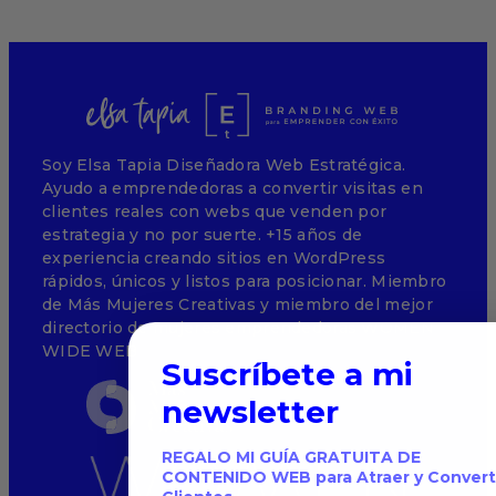
Soy Elsa Tapia Diseñadora Web Estratégica.
Ayudo a emprendedoras a convertir visitas en
clientes reales con webs que venden por
estrategia y no por suerte. +15 años de
experiencia creando sitios en WordPress
rápidos, únicos y listos para posicionar. Miembro
de Más Mujeres Creativas y miembro del mejor
directorio de mujeres emprendedoras WOMEN
WIDE WEB
Suscríbete a mi
newsletter
REGALO MI GUÍA GRATUITA DE
CONTENIDO WEB para Atraer y Convert